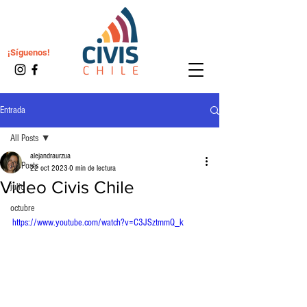
¡Síguenos!
Entrada
All Posts
alejandraurzua
All Posts
22 oct 2023
0 min de lectura
Video Civis Chile
julio
octubre
https://www.youtube.com/watch?v=C3JSztmmQ_k