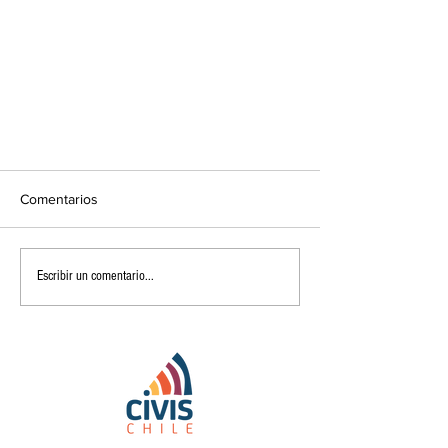
Quillay (Quillaja saponaria)
Comentarios
El Quillay​ (mapudungun küllay),4​ (Quillaja
saponaria) es un árbol endémico de la Zona
Central de Chile. Hay poblaciones que llegan...
Escribir un comentario...